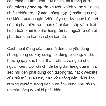
các công cụ tìm kiếm, tuy nhiên, lại không được
các
công ty seo uy tín
khuyến khích vì nó sử dụng
nhiều chiêu trò, kỹ xảo không hợp lệ nhằm qua mặt
sự kiểm soát google. Việc này cực kỳ nguy hiểm vì
nếu bị phát hiện, web bạn sẽ bị đánh sập và bị loại
hoàn toàn khỏi top thứ hạng tồn tại, ngoài ra còn bị
phạt tiền cho hành vi chơi bẩn đó.
Cách hoạt động của seo mũ đen chủ yếu dùng
những công cụ xây dựng nội dung tự động, vì thế
thường gây khó hiểu, thậm chí là vô nghĩa cho
người xem. Đôi khi chỉ để tăng thứ hạng của mình,
seo mũ đen phải dùng con đường tắt, hack website
của đối thủ. Điều này cực kỳ không nên và bị ảnh
hưởng nghiêm trọng đến hình ảnh cũng như độ uy
tín của công ty khi bị phát hiện.