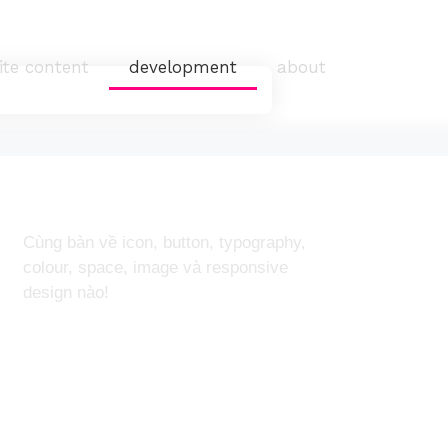
ite content
development
about
Cùng bàn về icon, button, typography,
colour, space, image và responsive
design nào!