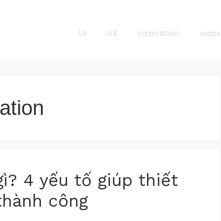
UI
UX
inspiration
webs
ation
ì? 4 yếu tố giúp thiết
thành công