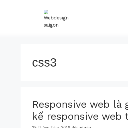
css3
Responsive web là g
kế responsive web 
29 Tháng Tám, 2019
Bởi
admin