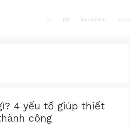
UI
UX
inspiration
webs
ì? 4 yếu tố giúp thiết
thành công