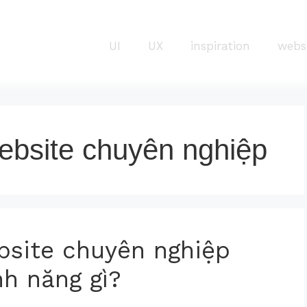
UI
UX
inspiration
webs
website chuyên nghiệp
bsite chuyên nghiệp
nh năng gì?