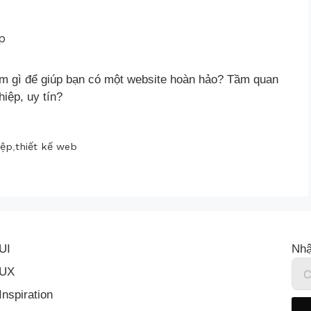
làm gì để giúp bạn có một website hoàn hảo? Tầm quan
hiệp, uy tín?
iệp
,
thiết kế web
UI
Nhậ
UX
Inspiration